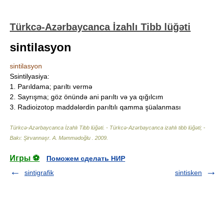
Türkcə-Azərbaycanca İzahlı Tibb lüğəti
sintilasyon
sintilasyon
Ssintilyasiya:
1. Parıldama; parıltı vermə
2. Sayrışma; göz önündə ani parıltı və ya qığılcım
3. Radioizotop maddələrdin parıltılı qamma şüalanması
Türkcə-Azərbaycanca İzahlı Tibb lüğəti. - Türkcə-Azərbaycanca izahlı tibb lüğəti; -
Bakı: Şirvannəşr
.
A. Məmmədoğlu
.
2009
.
Игры ⚽
Поможем сделать НИР
sintigrafik
sintisken